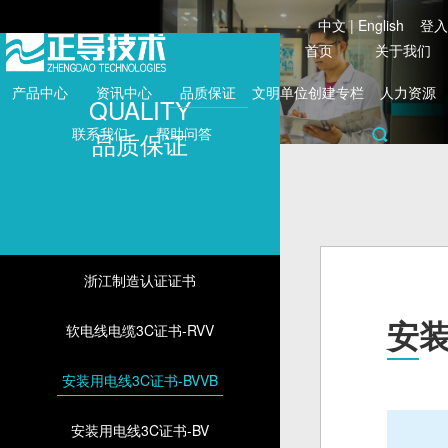
中文
|
English
登入
首页
关于我们
产品中心
资讯中心
品质保证
文明单位创建专栏
人力资源
QUALITY
联系我们
帮助问答
品质保证
浙江制造认证证书
安装
软电线电缆3C证书-RVV
安装用电线3C证书-BVVB
安装用电线3C证书-BV