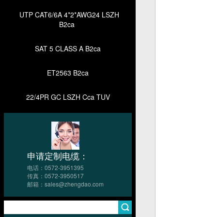
UTP CAT6/6A 4*2*AWG24 LSZH
B2ca
SAT 5 CLASS A B2ca
ET2563 B2ca
22/4PR GC LSZH Cca TUV
申请定制电缆：
电话：0572-3951395
传真：0572-3950517
邮箱：sales@zhengdao.com