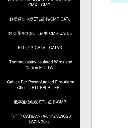
CMX、CMG
数据通信电缆ETL证书-CMR CAT6
数据通信电缆ETL证书-CMR CAT5E
ETL证书-CATV、CATVX
Thermoplastic-Insulated Wires and
Cables ETL-TW
Cables For Power-Limited Fire-Alarm
Circuits ETL-FPLR、FPL
数字通信电缆 ETL 证书-CMP
F/FTP CAT6A/7/7A/8 4*2*AWG23
LSZH-B2ca