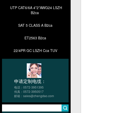
UTP CAT6/6A 4*2*AWG24 LSZH
B2ca
SAT 5 CLASS A B2ca
ET2563 B2ca
22/4PR GC LSZH Cca TUV
申请定制电缆：
电话：0572-3951395
传真：0572-3950517
邮箱：sales@zhengdao.com