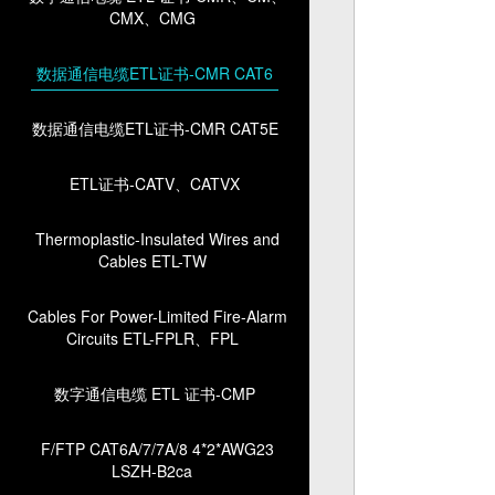
CMX、CMG
数据通信电缆ETL证书-CMR CAT6
数据通信电缆ETL证书-CMR CAT5E
ETL证书-CATV、CATVX
Thermoplastic-Insulated Wires and
Cables ETL-TW
Cables For Power-Limited Fire-Alarm
Circuits ETL-FPLR、FPL
数字通信电缆 ETL 证书-CMP
F/FTP CAT6A/7/7A/8 4*2*AWG23
LSZH-B2ca